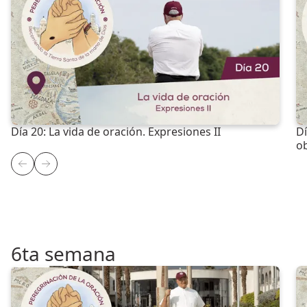
Día 20: La vida de oración. Expresiones II
Dí
ob
6ta semana