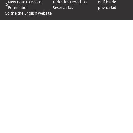
New Gate to Peace
Todos los Derechos
Política de
©
Foundation
Reservados
privacidad
Go the the English website