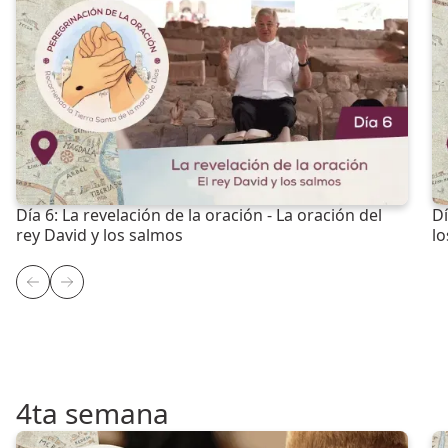
Día 6: La revelación de la oración - La oración del
Dí
rey David y los salmos
lo
4ta semana