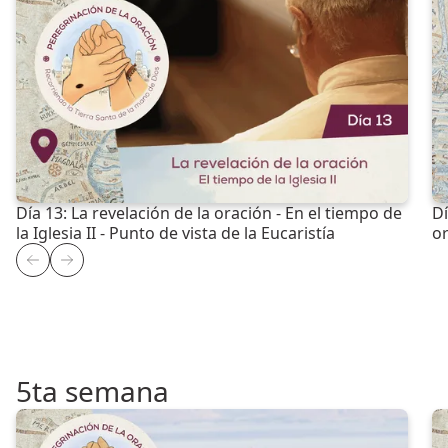
Día 13: La revelación de la oración - En el tiempo de
Dí
la Iglesia II - Punto de vista de la Eucaristía
o
5ta semana