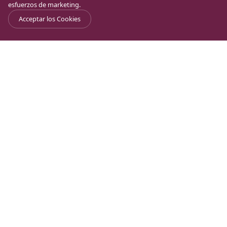
esfuerzos de marketing.
Acceptar los Cookies
Duc In Altum
Duc In Altum es un recinto único
situado en la región de Galilea en
Israel, que invita a cristianos de
todas las tradiciones, como a no
cristianos, a un espacio dedicado a
la oración, la enseñanza y la
adoración. Inspirado en el pasaje