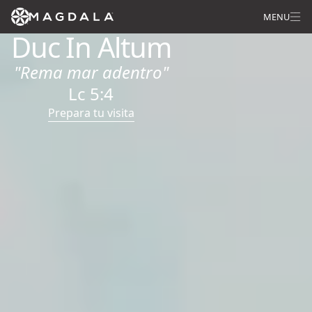
MENU
Duc In Altum
"Rema mar adentro"
Lc 5:4
Prepara tu visita