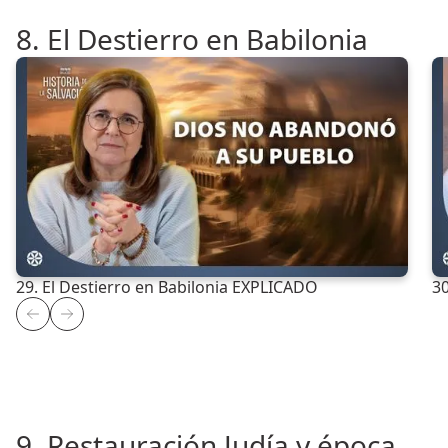
8. El Destierro en Babilonia
29. El Destierro en Babilonia EXPLICADO
30
9. Restauración Judía y época