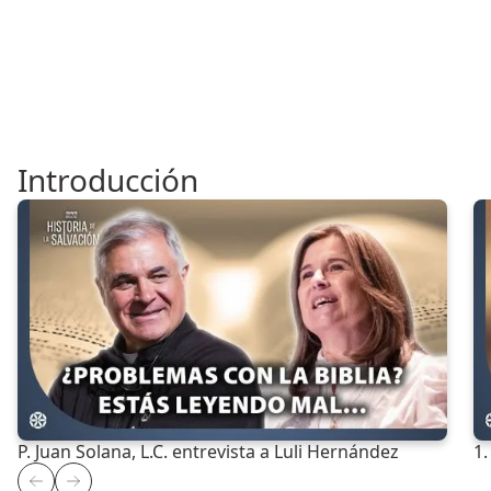
Suscríbete al Curso
Introducción
P. Juan Solana, L.C. entrevista a Luli Hernández
1.