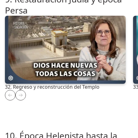
Persa
32. Regreso y reconstrucción del Templo
33
10. Época Helenista hasta la