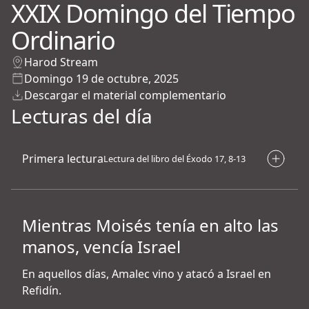
XXIX Domingo del Tiempo
Ordinario
Harod Stream
Domingo 19 de octubre, 2025
Descargar el material complementario
Lecturas del día
Primera lectura
Lectura del libro del Éxodo 17, 8-13
Utilizamos cookies para mejorar tu experiencia.
Mientras Moisés tenía en alto las
Al hacer clic en “Aceptar” o cerrar esta ventana, usted acepta el
almacenamiento de cookies en su dispositivo para mejorar la
manos, vencía Israel
navegación del sitio, analizar el uso del sitio y colaborar con nuestros
esfuerzos de marketing.
En aquellos días, Amalec vino y atacó a Israel en
Acceptar los Cookies
Refidín.