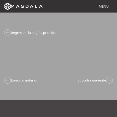
MENU
Regresar a la pagína principal
Episodio anterior
Episodio siguiente