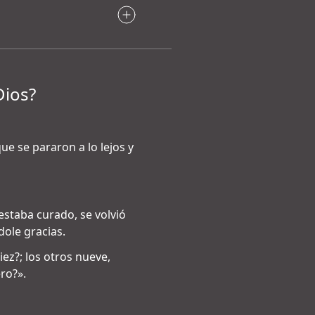
Dios?
e se pararon a lo lejos y
estaba curado, se volvió
dole gracias.
ez?; los otros nueve,
ro?».