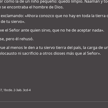
 ser como la de un niño pequeño: quedó limpio. Naamán y to
e se encontraba el hombre de Dios.
él exclamando: «Ahora conozco que no hay en toda la tierra o
de tu siervo».
ive el Señor ante quien sirvo, que no he de aceptar nada».
ase, pero él rehusó.
e al menos le den a tu siervo tierra del país, la carga de 
locausto ni sacrificio a otros dioses más que al Señor».
7, 1bcde. 2-3ab. 3cd-4