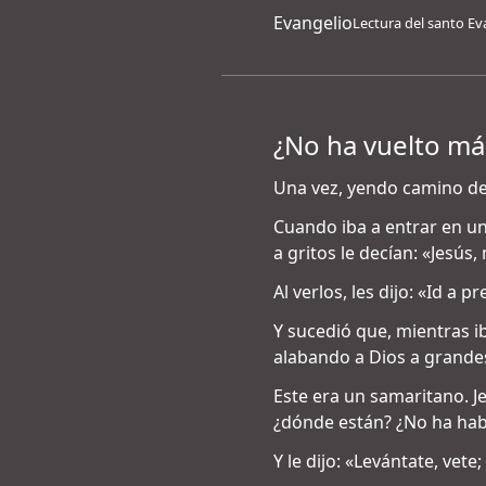
Evangelio
Lectura del santo Ev
¿No ha vuelto más
Una vez, yendo camino de 
Cuando iba a entrar en un
a gritos le decían: «Jesú
Al verlos, les dijo: «Id a 
Y sucedió que, mientras i
alabando a Dios a grandes 
Este era un samaritano. Je
¿dónde están? ¿No ha habi
Y le dijo: «Levántate, vete;