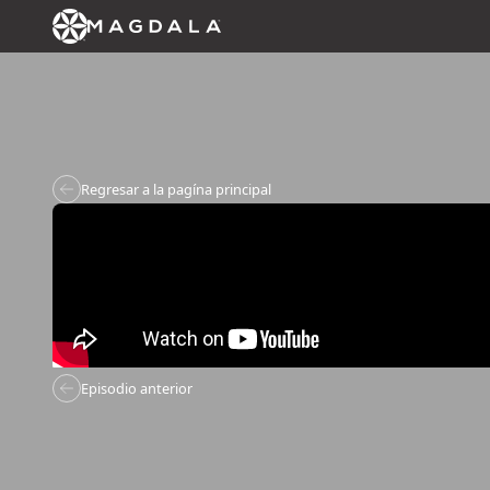
Regresar a la pagína principal
Episodio anterior