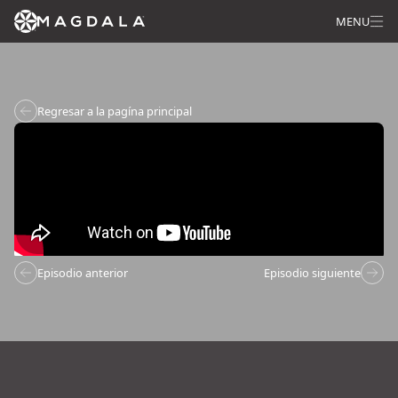
MENU
Regresar a la pagína principal
Episodio anterior
Episodio siguiente