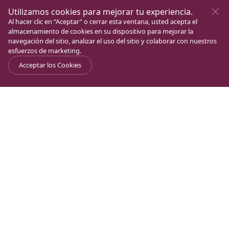
Utilizamos cookies para mejorar tu experiencia.
Se te guiará a través de un sencillo proceso
Al hacer clic en “Aceptar” o cerrar esta ventana, usted acepta el
de configuración, sin necesidad de tener una
almacenamiento de cookies en su dispositivo para mejorar la
cuenta para empezar
navegación del sitio, analizar el uso del sitio y colaborar con nuestros
¡Tarda menos de 2 minutos!
esfuerzos de marketing.
Acceptar los Cookies
2. Define tu meta
Elige cualquier cantidad. 250$, 500$, 1000$:
cada objetivo marca la diferencia.
Siempre puedes cambiarlo más adelante.
3. Comparte tu historia
Dile a la gente por qué Magdala es
importante para ti. Las historias personales
inspiran más donaciones.