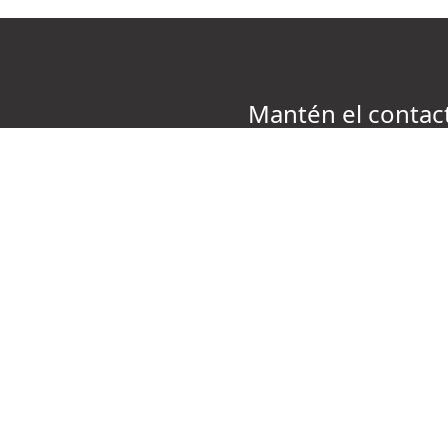
Mantén el contac
ón único en Tierra Santa,
Suscríbete a nuestro bolet
r ser el lugar de
proyectos y programas qu
gar de nacimiento de María
más sobre Tierra Santa.
Síguenos en nuestras rede