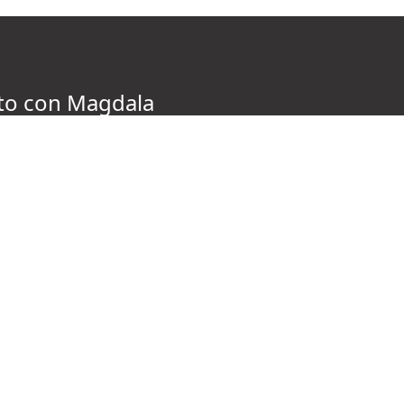
to con Magdala
ín mensual y recibe las últimas novedades,
e estamos desarollando desde Magdala y conoce
SUSCRÍBETE
s sociales