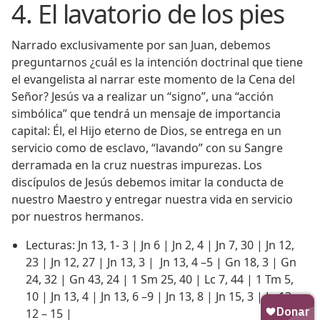
4. El lavatorio de los pies
Narrado exclusivamente por san Juan, debemos
preguntarnos ¿cuál es la intención doctrinal que tiene
el evangelista al narrar este momento de la Cena del
Señor? Jesús va a realizar un “signo”, una “acción
simbólica” que tendrá un mensaje de importancia
capital: Él, el Hijo eterno de Dios, se entrega en un
servicio como de esclavo, “lavando” con su Sangre
derramada en la cruz nuestras impurezas. Los
discípulos de Jesús debemos imitar la conducta de
nuestro Maestro y entregar nuestra vida en servicio
por nuestros hermanos.
Lecturas: Jn 13, 1- 3 | Jn 6 | Jn 2, 4 | Jn 7, 30 | Jn 12,
23 | Jn 12, 27 | Jn 13, 3 | Jn 13, 4 –5 | Gn 18, 3 | Gn
24, 32 | Gn 43, 24 | 1 Sm 25, 40 | Lc 7, 44 | 1 Tm 5,
10 | Jn 13, 4 | Jn 13, 6 –9 | Jn 13, 8 | Jn 15, 3 | Jn 13,
12 – 15 |