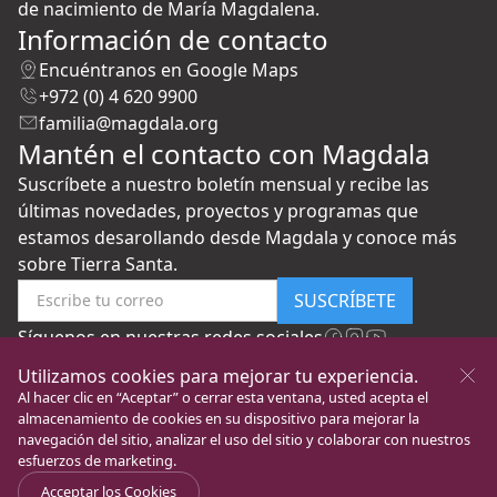
de nacimiento de María Magdalena.
Información de contacto
Encuéntranos en Google Maps
+972 (0) 4 620 9900
familia@magdala.org
Mantén el contacto con Magdala
Suscríbete a nuestro boletín mensual y recibe las
últimas novedades, proyectos y programas que
estamos desarollando desde Magdala y conoce más
sobre Tierra Santa.
SUSCRÍBETE
Síguenos en nuestras redes sociales
Utilizamos cookies para mejorar tu experiencia.
Al hacer clic en “Aceptar” o cerrar esta ventana, usted acepta el
almacenamiento de cookies en su dispositivo para mejorar la
navegación del sitio, analizar el uso del sitio y colaborar con nuestros
esfuerzos de marketing.
New Gate to Peace
Todos los Derechos
Política de
©
Acceptar los Cookies
Foundation
Reservados
privacidad