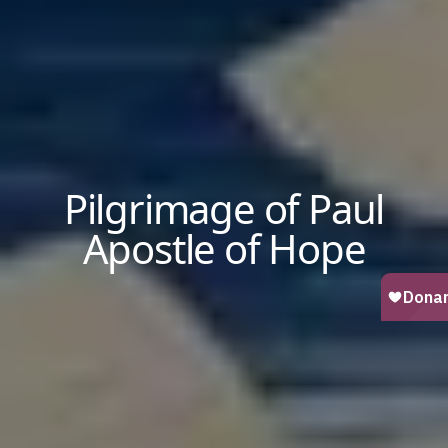
Pilgrimage of Paul
Apostle of Hope