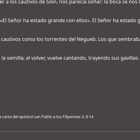
r a los cautivos de Sión, nos parecía soñar: la boca se nos l
: «El Señor ha estado grande con ellos». El Señor ha estado
s cautivos como los torrentes del Negueb. Los que sembra
o la semilla; al volver, vuelve cantando, trayendo sus gavillas.
a carta del apóstol san Pablo a los Filipenses 3, 8-14