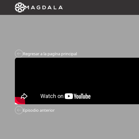
Regresar a la pagína principal
Episodio anterior