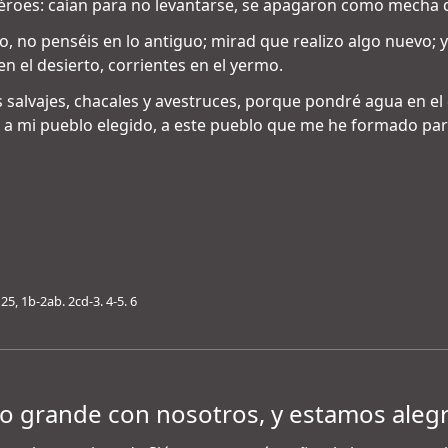
s héroes: caían para no levantarse, se apagaron como mecha 
o, no penséis en lo antiguo; mirad que realizo algo nuevo; y
n el desierto, corrientes en el yermo.
s salvajes, chacales y avestruces, porque pondré agua en el 
r a mi pueblo elegido, a este pueblo que me he formado pa
5, 1b-2ab. 2cd-3. 4-5. 6
do grande con nosotros, y estamos aleg