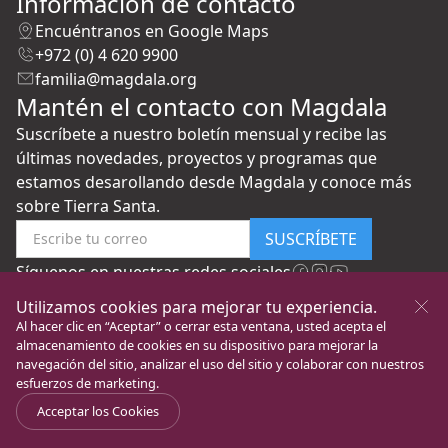
Información de contacto
Encuéntranos en Google Maps
+972 (0) 4 620 9900
familia@magdala.org
Mantén el contacto con Magdala
Suscríbete a nuestro boletín mensual y recibe las
últimas novedades, proyectos y programas que
estamos desarollando desde Magdala y conoce más
sobre Tierra Santa.
SUSCRÍBETE
Síguenos en nuestras redes sociales
Utilizamos cookies para mejorar tu experiencia.
Al hacer clic en “Aceptar” o cerrar esta ventana, usted acepta el
almacenamiento de cookies en su dispositivo para mejorar la
navegación del sitio, analizar el uso del sitio y colaborar con nuestros
esfuerzos de marketing.
New Gate to Peace
Todos los Derechos
Política de
©
Acceptar los Cookies
Foundation
Reservados
privacidad
Go the the English website