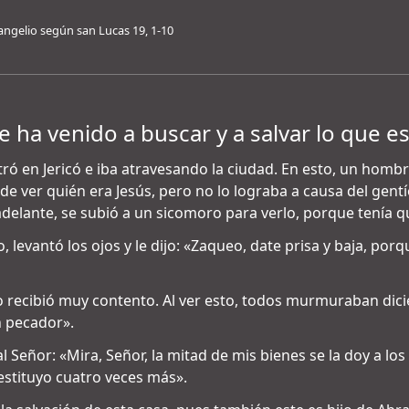
angelio según san Lucas 19, 1-10
e ha venido a buscar y a salvar lo que 
tró en Jericó e iba atravesando la ciudad. En esto, un homb
a de ver quién era Jesús, pero no lo lograba a causa del gen
delante, se subió a un sicomoro para verlo, porque tenía qu
tio, levantó los ojos y le dijo: «Zaqueo, date prisa y baja, po
y lo recibió muy contento. Al ver esto, todos murmuraban dic
 pecador».
l Señor: «Mira, Señor, la mitad de mis bienes se la doy a los
estituyo cuatro veces más».