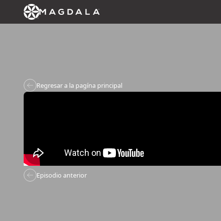
Regresar a la pagína principal
Episodio anterior