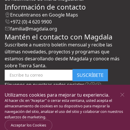
Información de contacto
Encuéntranos en Google Maps
+972 (0) 4 620 9900
familia@magdala.org
Mantén el contacto con Magdala
Suscríbete a nuestro boletín mensual y recibe las
últimas novedades, proyectos y programas que
estamos desarollando desde Magdala y conoce más
sobre Tierra Santa.
SUSCRÍBETE
Síguenos en nuestras redes sociales
Utilizamos cookies para mejorar tu experiencia.
Al hacer clic en “Aceptar” o cerrar esta ventana, usted acepta el
almacenamiento de cookies en su dispositivo para mejorar la
navegación del sitio, analizar el uso del sitio y colaborar con nuestros
esfuerzos de marketing.
New Gate to Peace
Todos los Derechos
Política de
©
Acceptar los Cookies
Foundation
Reservados
privacidad