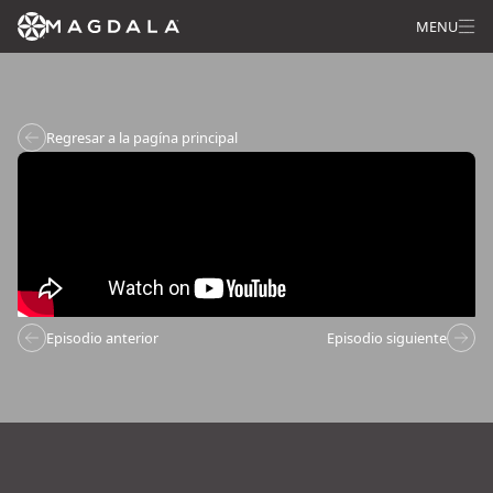
MENU
Regresar a la pagína principal
Episodio anterior
Episodio siguiente