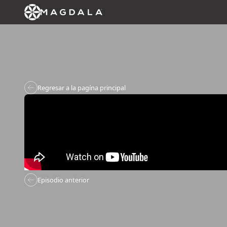
Regresar a la pagína principal
Episodio anterior