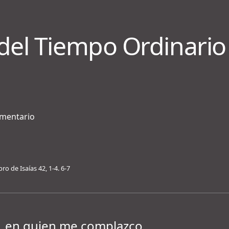
del Tiempo Ordinario
ementario
bro de Isaías 42, 1-4. 6-7
o, en quien me complazco