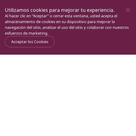
Utilizamos cookies para mejorar tu experiencia.
Al hacer clic en “Aceptar” o cerrar esta ventana, usted acepta el
almacenamiento de cookies en su dispositivo para mejorar la
navegación del sitio, analizar el uso del sitio y colaborar con nuestros
esfuerzos de marketing.
Acceptar los Cookies
Journal
>
Magdala en la Historia
>
Batalla naval en Magdala
Flavio Josefo, ya prisionero de los romanos, cuenta
cómo Vespasiano, habiendo sometido la ciudad de
Tiberiades, se dirigió a Magdala (Tariquea) para
conquistarla. Allí se habían refugiado todos los
insurrectos de Galilea. Era en torno al año 67 de