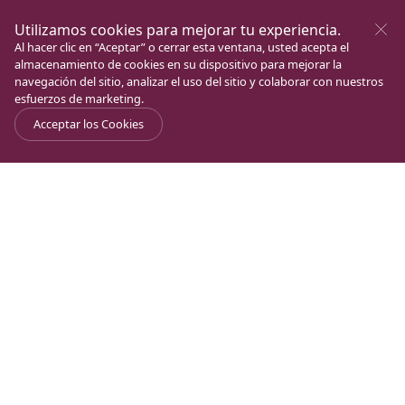
Utilizamos cookies para mejorar tu experiencia.
Al hacer clic en “Aceptar” o cerrar esta ventana, usted acepta el
almacenamiento de cookies en su dispositivo para mejorar la
navegación del sitio, analizar el uso del sitio y colaborar con nuestros
esfuerzos de marketing.
Acceptar los Cookies
Journal
>
Carta del Padre Juan
>
Carta del Padre Juan (LXVII)
Muy querida familia de Magdala:
A nombre mío y de todo el equipo de Magdala ¡Feliz
Año Nuevo!
En este inicio del año, que coincide con la así llamada